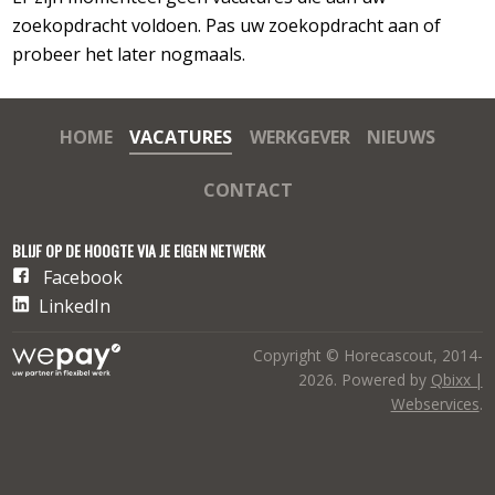
zoekopdracht voldoen. Pas uw zoekopdracht aan of
probeer het later nogmaals.
HOME
VACATURES
WERKGEVER
NIEUWS
CONTACT
BLIJF OP DE HOOGTE VIA JE EIGEN NETWERK
Facebook
LinkedIn
Copyright © Horecascout, 2014-
2026. Powered by
Qbixx |
Webservices
.