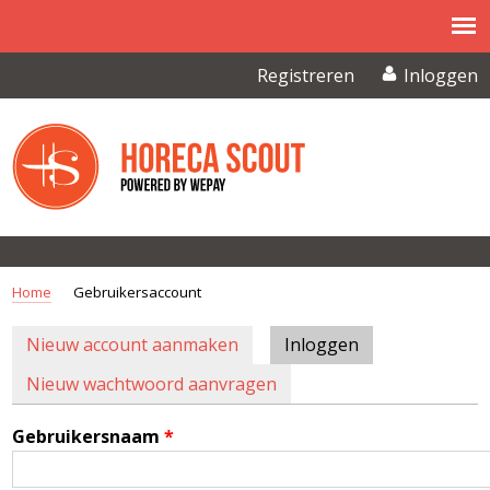
Overslaan en naar de inhoud gaan
Registreren
Inloggen
Home
Gebruikersaccount
U BENT HIER
Nieuw account aanmaken
Inloggen
(actieve
PRIMAIRE TABS
tabblad)
Nieuw wachtwoord aanvragen
Gebruikersnaam
*