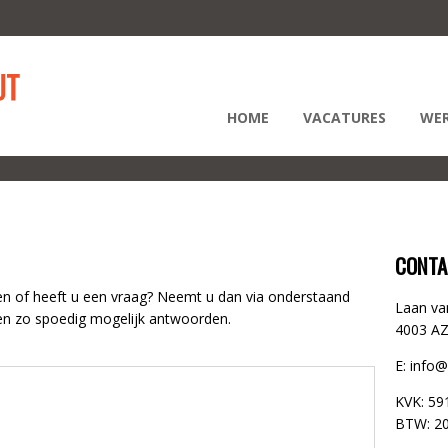
HOME
VACATURES
WER
CONTA
en of heeft u een vraag? Neemt u dan via onderstaand
Laan va
len zo spoedig mogelijk antwoorden.
4003 AZ
E: info
KVK: 59
BTW: 2