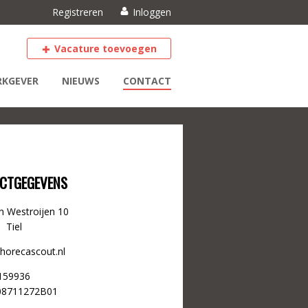
Registreren
Inloggen
Vacature toevoegen
KGEVER
NIEUWS
CONTACT
CTGEGEVENS
n Westroijen 10
 Tiel
@horecascout.nl
159936
08711272B01