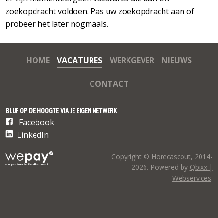
zoekopdracht voldoen. Pas uw zoekopdracht aan of
probeer het later nogmaals.
HOME
VACATURES
WERKGEVER
NIEUWS
CONTACT
BLIJF OP DE HOOGTE VIA JE EIGEN NETWERK
Facebook
LinkedIn
Copyright © Horecascout, 2014-
2026. Powered by
Qbixx |
Webservices
.