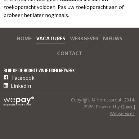
zoekopdracht voldoen. Pas uw zoekopdracht aan of
probeer het later nogmaals.
HOME
VACATURES
WERKGEVER
NIEUWS
CONTACT
BLIJF OP DE HOOGTE VIA JE EIGEN NETWERK
Facebook
LinkedIn
Copyright © Horecascout, 2014-
2026. Powered by
Qbixx |
Webservices
.