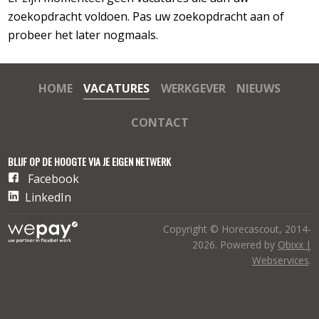
zoekopdracht voldoen. Pas uw zoekopdracht aan of
probeer het later nogmaals.
HOME
VACATURES
WERKGEVER
NIEUWS
CONTACT
BLIJF OP DE HOOGTE VIA JE EIGEN NETWERK
Facebook
LinkedIn
Copyright © Horecascout, 2014-
2026. Powered by
Qbixx |
Webservices
.