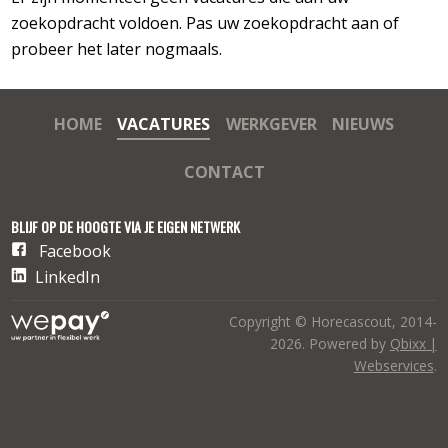
zoekopdracht voldoen. Pas uw zoekopdracht aan of
probeer het later nogmaals.
HOME
VACATURES
WERKGEVER
NIEUWS
CONTACT
BLIJF OP DE HOOGTE VIA JE EIGEN NETWERK
Facebook
LinkedIn
Copyright © Horecascout, 2014-
2026. Powered by
Qbixx |
Webservices
.