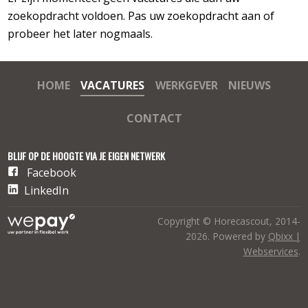
zoekopdracht voldoen. Pas uw zoekopdracht aan of
probeer het later nogmaals.
HOME
VACATURES
WERKGEVER
NIEUWS
CONTACT
BLIJF OP DE HOOGTE VIA JE EIGEN NETWERK
Facebook
LinkedIn
Copyright © Horecascout, 2014-
2026. Powered by
Qbixx |
Webservices
.