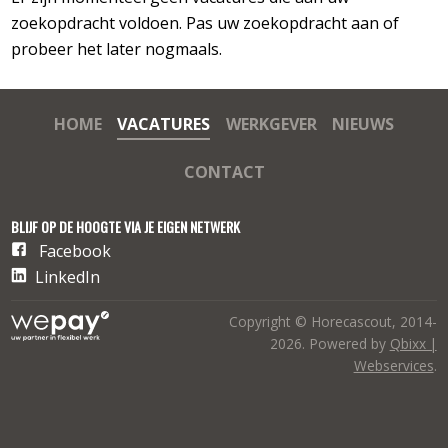
zoekopdracht voldoen. Pas uw zoekopdracht aan of
probeer het later nogmaals.
HOME
VACATURES
WERKGEVER
NIEUWS
CONTACT
BLIJF OP DE HOOGTE VIA JE EIGEN NETWERK
Facebook
LinkedIn
Copyright © Horecascout, 2014-
2026. Powered by
Qbixx |
Webservices
.