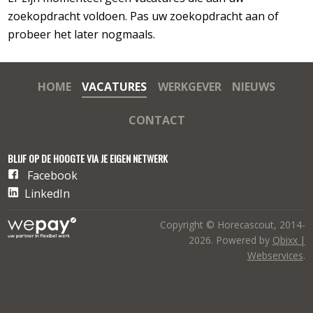
zoekopdracht voldoen. Pas uw zoekopdracht aan of
probeer het later nogmaals.
HOME
VACATURES
WERKGEVER
NIEUWS
CONTACT
BLIJF OP DE HOOGTE VIA JE EIGEN NETWERK
Facebook
LinkedIn
Copyright © Horecascout, 2014-
2026. Powered by
Qbixx |
Webservices
.