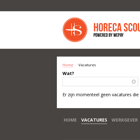
Overslaan en naar de inhoud gaan
Home
Vacatures
U BENT HIER
Wat?
Er zijn momenteel geen vacatures die
HOME
VACATURES
WERKGEVER