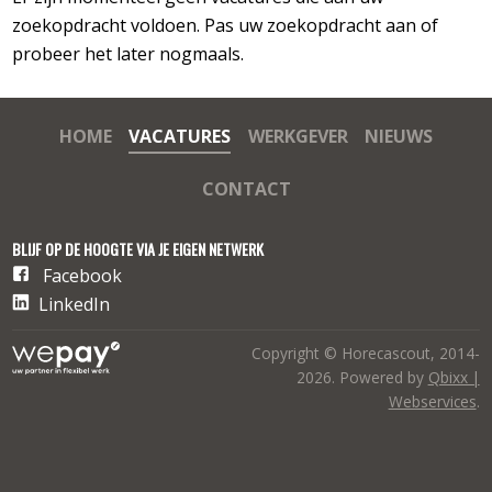
zoekopdracht voldoen. Pas uw zoekopdracht aan of
probeer het later nogmaals.
HOME
VACATURES
WERKGEVER
NIEUWS
CONTACT
BLIJF OP DE HOOGTE VIA JE EIGEN NETWERK
Facebook
LinkedIn
Copyright © Horecascout, 2014-
2026. Powered by
Qbixx |
Webservices
.