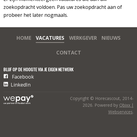
zoekopdracht voldoen. Pas uw zoekopdracht aan of
probeer het later nogmaals.
HOME
VACATURES
WERKGEVER
NIEUWS
CONTACT
BLIJF OP DE HOOGTE VIA JE EIGEN NETWERK
Facebook
LinkedIn
Copyright © Horecascout, 2014-
2026. Powered by
Qbixx |
Webservices
.