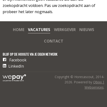
zoekopdracht voldoen. Pas uw zoekopdracht aan of
probeer het later nogmaals.
HOME
VACATURES
WERKGEVER
NIEUWS
CONTACT
BLIJF OP DE HOOGTE VIA JE EIGEN NETWERK
Facebook
LinkedIn
Copyright © Horecascout, 2014-
2026. Powered by
Qbixx |
Webservices
.