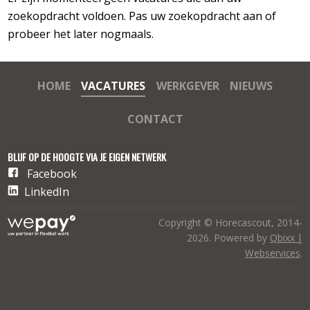
zoekopdracht voldoen. Pas uw zoekopdracht aan of
probeer het later nogmaals.
HOME
VACATURES
WERKGEVER
NIEUWS
CONTACT
BLIJF OP DE HOOGTE VIA JE EIGEN NETWERK
Facebook
LinkedIn
Copyright © Horecascout, 2014-
2026. Powered by
Qbixx |
Webservices
.