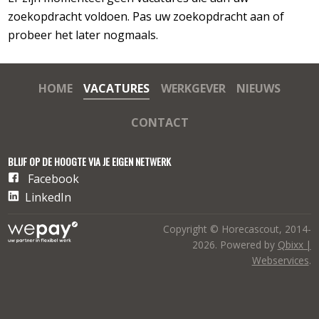
zoekopdracht voldoen. Pas uw zoekopdracht aan of
probeer het later nogmaals.
HOME
VACATURES
WERKGEVER
NIEUWS
CONTACT
BLIJF OP DE HOOGTE VIA JE EIGEN NETWERK
Facebook
LinkedIn
Copyright © Horecascout, 2014-
2026. Powered by
Qbixx |
Webservices
.