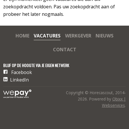
zoekopdracht voldoen. Pas uw zoekopdracht aan of
probeer het later nogmaals.
HOME
VACATURES
WERKGEVER
NIEUWS
CONTACT
BLIJF OP DE HOOGTE VIA JE EIGEN NETWERK
Facebook
LinkedIn
Copyright © Horecascout, 2014-
2026. Powered by
Qbixx |
Webservices
.