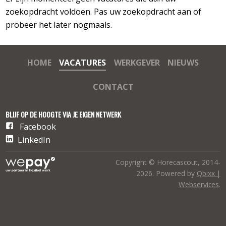
zoekopdracht voldoen. Pas uw zoekopdracht aan of
probeer het later nogmaals.
HOME
VACATURES
WERKGEVER
NIEUWS
CONTACT
BLIJF OP DE HOOGTE VIA JE EIGEN NETWERK
Facebook
LinkedIn
Copyright © Horecascout, 2014-
2026. Powered by
Qbixx |
Webservices
.