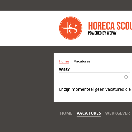
Overslaan en naar de inhoud gaan
Home
Vacatures
U BENT HIER
Wat?
Er zijn momenteel geen vacatures die
HOME
VACATURES
WERKGEVER