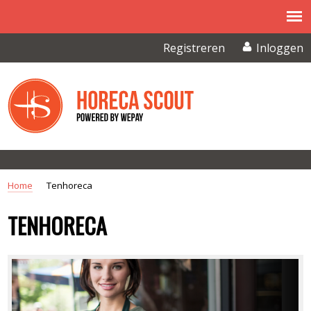
Overslaan en naar de inhoud gaan
Registreren
Inloggen
Home
Tenhoreca
U BENT HIER
TENHORECA